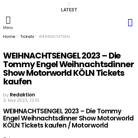
LATEST
S
Menu
You are here:
Home
Tickets
WEIHNACHTSENGEL 2023 – Die Tommy Engel Weihnachtsdinner Show Motorworld KÖLN Tickets kaufen
WEIHNACHTSENGEL 2023 – Die
Tommy Engel Weihnachtsdinner
Show Motorworld KÖLN Tickets
kaufen
by
Redaktion
3. Mai 2023, 13:51
WEIHNACHTSENGEL 2023 – Die Tommy
Engel Weihnachtsdinner Show Motorworld
KÖLN Tickets kaufen / Motorworld