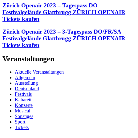
Zürich Openair 2023 – Tagespass DO
Festivalgelände Glattbrugg ZÜRICH OPENAIR
Tickets kaufen
Zürich Openair 2023 – 3-Tagespass DO/FR/SA
Festivalgelände Glattbrugg ZÜRICH OPENAIR
Tickets kaufen
Veranstaltungen
Aktuelle Veranstaltungen
Allgemein
Ausstellung
Deutschland
Festivals
Kabarett
Konzerte
Musical
Sonstiges
Sport
Tickets