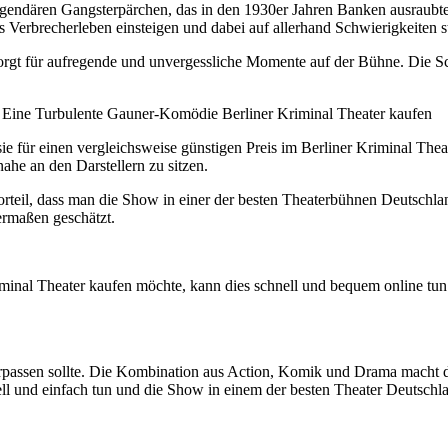
endären Gangsterpärchen, das in den 1930er Jahren Banken ausraubte 
s Verbrecherleben einsteigen und dabei auf allerhand Schwierigkeiten s
rgt für aufregende und unvergessliche Momente auf der Bühne. Die S
ne Turbulente Gauner-Komödie Berliner Kriminal Theater kaufen
e für einen vergleichsweise günstigen Preis im Berliner Kriminal Thea
he an den Darstellern zu sitzen.
orteil, dass man die Show in einer der besten Theaterbühnen Deutschla
rmaßen geschätzt.
Theater kaufen möchte, kann dies schnell und bequem online tun. A
n sollte. Die Kombination aus Action, Komik und Drama macht das S
ell und einfach tun und die Show in einem der besten Theater Deutschl