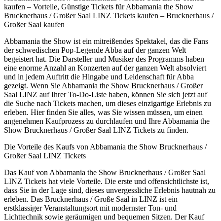
kaufen – Vorteile, Günstige Tickets für Abbamania the Show
Brucknerhaus / Großer Saal LINZ Tickets kaufen – Brucknerhaus /
Großer Saal kaufen
Abbamania the Show ist ein mitreißendes Spektakel, das die Fans
der schwedischen Pop-Legende Abba auf der ganzen Welt
begeistert hat. Die Darsteller und Musiker des Programms haben
eine enorme Anzahl an Konzerten auf der ganzen Welt absolviert
und in jedem Auftritt die Hingabe und Leidenschaft für Abba
gezeigt. Wenn Sie Abbamania the Show Brucknerhaus / Großer
Saal LINZ auf Ihrer To-Do-Liste haben, können Sie sich jetzt auf
die Suche nach Tickets machen, um dieses einzigartige Erlebnis zu
erleben. Hier finden Sie alles, was Sie wissen müssen, um einen
angenehmen Kaufprozess zu durchlaufen und Ihre Abbamania the
Show Brucknerhaus / Großer Saal LINZ Tickets zu finden.
Die Vorteile des Kaufs von Abbamania the Show Brucknerhaus /
Großer Saal LINZ Tickets
Das Kauf von Abbamania the Show Brucknerhaus / Großer Saal
LINZ Tickets hat viele Vorteile. Die erste und offensichtlichste ist,
dass Sie in der Lage sind, dieses unvergessliche Erlebnis hautnah zu
erleben. Das Brucknerhaus / Große Saal in LINZ ist ein
erstklassiger Veranstaltungsort mit modernster Ton- und
Lichttechnik sowie geräumigen und bequemen Sitzen. Der Kauf