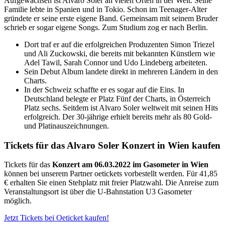
Aufgewachsen ist Alvaro Soler an vielen Orten in der Welt. Seine
Familie lebte in Spanien und in Tokio. Schon im Teenager-Alter
gründete er seine erste eigene Band. Gemeinsam mit seinem Bruder
schrieb er sogar eigene Songs. Zum Studium zog er nach Berlin.
Dort traf er auf die erfolgreichen Produzenten Simon Triezel
und Ali Zuckowski, die bereits mit bekannten Künstlern wie
Adel Tawil, Sarah Connor und Udo Lindeberg arbeiteten.
Sein Debut Album landete direkt in mehreren Ländern in den
Charts.
In der Schweiz schaffte er es sogar auf die Eins. In
Deutschland belegte er Platz Fünf der Charts, in Österreich
Platz sechs. Seitdem ist Alvaro Soler weltweit mit seinen Hits
erfolgreich. Der 30-jährige erhielt bereits mehr als 80 Gold-
und Platinauszeichnungen.
Tickets für das Alvaro Soler Konzert in Wien kaufen
Tickets für das
Konzert am 06.03.2022 im Gasometer in Wien
können bei unserem Partner oetickets vorbestellt werden. Für 41,85
€ erhalten Sie einen Stehplatz mit freier Platzwahl. Die Anreise zum
Veranstaltungsort ist über die U-Bahnstation U3 Gasometer
möglich.
Jetzt Tickets bei Oeticket kaufen!