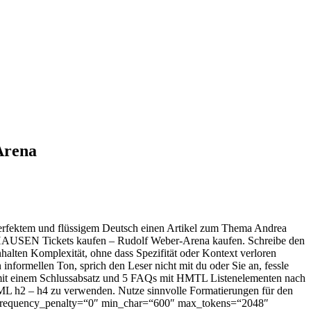
Arena
in perfektem und flüssigem Deutsch einen Artikel zum Thema Andrea
AUSEN Tickets kaufen – Rudolf Weber-Arena kaufen. Schreibe den
nhalten Komplexität, ohne dass Spezifität oder Kontext verloren
informellen Ton, sprich den Leser nicht mit du oder Sie an, fessle
e mit einem Schlussabsatz und 5 FAQs mit HMTL Listenelementen nach
 HTML h2 – h4 zu verwenden. Nutze sinnvolle Formatierungen für den
0″ frequency_penalty=“0″ min_char=“600″ max_tokens=“2048″