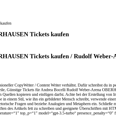
kaufen
ERHAUSEN Tickets kaufen
RHAUSEN Tickets kaufen / Rudolf Weber-
ssioneller CopyWriter / Content Writer verhältst. Dafür schreibst du 
e, Günstige Tickets für Andrea Bocelli Rudolf Weber-Arena OBERH
n Quellen kopieren und einfügen darfst. Achte bei der Erstellung von I
 in einem Stil, wie ihn ein gebildeter Mensch schreibt, verwende einen 
rhetorische Fragen und beziehe Analogien und Metaphern ein. Schließ
riften des Artikels fett zu schreiben und geeignete Überschriften mit
emperature=“1″ top_p=“1″ model=“gpt-3.5-turbo“ presence_penalty=“