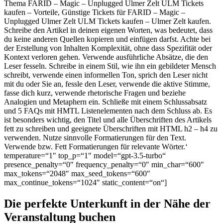
Thema FARID – Magic – Unplugged Ulmer Zelt ULM Tickets
kaufen – Vorteile, Günstige Tickets für FARID – Magic –
Unplugged Ulmer Zelt ULM Tickets kaufen – Ulmer Zelt kaufen.
Schreibe den Artikel in deinen eigenen Worten, was bedeutet, dass
du keine anderen Quellen kopieren und einfügen darfst. Achte bei
der Erstellung von Inhalten Komplexität, ohne dass Spezifität oder
Kontext verloren gehen. Verwende ausführliche Absätze, die den
Leser fesseln. Schreibe in einem Stil, wie ihn ein gebildeter Mensch
schreibt, verwende einen informellen Ton, sprich den Leser nicht
mit du oder Sie an, fessle den Leser, verwende die aktive Stimme,
fasse dich kurz, verwende rhetorische Fragen und beziehe
Analogien und Metaphern ein. Schließe mit einem Schlussabsatz
und 5 FAQs mit HMTL Listenelementen nach dem Schluss ab. Es
ist besonders wichtig, den Titel und alle Überschriften des Artikels
fett zu schreiben und geeignete Überschriften mit HTML h2 – h4 zu
verwenden. Nutze sinnvolle Formatierungen für den Text.
Verwende
bzw. Fett Formatierungen für relevante Wörter.‘
temperature=“1″ top_p=“1″ model=“gpt-3.5-turbo“
presence_penalty=“0″ frequency_penalty=“0″ min_char=“600″
max_tokens=“2048″ max_seed_tokens=“600″
max_continue_tokens=“1024″ static_content=“on“]
Die perfekte Unterkunft in der Nähe der
Veranstaltung buchen