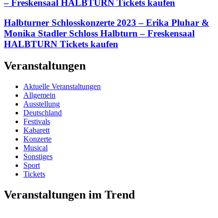
– Freskensaal HALBTURN Tickets kaufen
Halbturner Schlosskonzerte 2023 – Erika Pluhar &
Monika Stadler Schloss Halbturn – Freskensaal
HALBTURN Tickets kaufen
Veranstaltungen
Aktuelle Veranstaltungen
Allgemein
Ausstellung
Deutschland
Festivals
Kabarett
Konzerte
Musical
Sonstiges
Sport
Tickets
Veranstaltungen im Trend