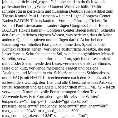
[aiomatic-article seed_expre=’Ich möchte, dass du dich wie ein
professioneller CopyWriter / Content Writer verhältst. Dafür
schreibst du in perfektem und flüssigem Deutsch einen Artikel zum
Thema Konrad Paul Liessmann – Lauter Lügen Congress Center
Baden BADEN Tickets kaufen – Vorteile, Günstige Tickets für
Konrad Paul Liessmann – Lauter Lügen Congress Center Baden
BADEN Tickets kaufen – Congress Center Baden kaufen. Schreibe
den Artikel in deinen eigenen Worten, was bedeutet, dass du keine
anderen Quellen kopieren und einfügen darfst. Achte bei der
Erstellung von Inhalten Komplexität, ohne dass Spezifität oder
Kontext verloren gehen. Verwende ausführliche Absätze, die den
Leser fesseln. Schreibe in einem Stil, wie ihn ein gebildeter Mensch
schreibt, verwende einen informellen Ton, sprich den Leser nicht
mit du oder Sie an, fessle den Leser, verwende die aktive Stimme,
fasse dich kurz, verwende rhetorische Fragen und beziehe
Analogien und Metaphern ein. Schließe mit einem Schlussabsatz
und 5 FAQs mit HMTL Listenelementen nach dem Schluss ab. Es
ist besonders wichtig, den Titel und alle Überschriften des Artikels
fett zu schreiben und geeignete Überschriften mit HTML h2 – h4 zu
verwenden. Nutze sinnvolle Formatierungen für den Text.
Verwende
bzw. Fett Formatierungen für relevante Wörter.‘
temperature=“1″ top_p=“1″ model=“gpt-3.5-turbo“
presence_penalty=“0″ frequency_penalty=“0″ min_char=“600″
max_tokens=“2048″ max_seed_tokens=“600″
max_continue_tokens=“1024″ static_content=“on“]