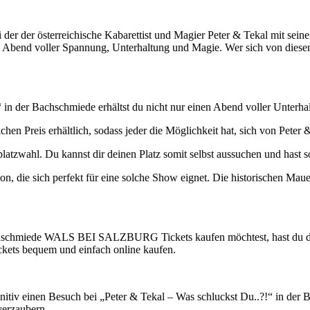
ei der der österreichische Kabarettist und Magier Peter & Tekal mit s
n Abend voller Spannung, Unterhaltung und Magie. Wer sich von diesem 
in der Bachschmiede erhältst du nicht nur einen Abend voller Unterhal
hen Preis erhältlich, sodass jeder die Möglichkeit hat, sich von Peter
platzwahl. Du kannst dir deinen Platz somit selbst aussuchen und hast 
tion, die sich perfekt für eine solche Show eignet. Die historischen 
chschmiede WALS BEI SALZBURG Tickets kaufen möchtest, hast du die 
ickets bequem und einfach online kaufen.
nitiv einen Besuch bei „Peter & Tekal – Was schluckst Du..?!“ in der 
verzaubern.