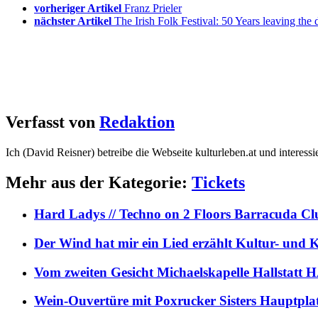
vorheriger Artikel
Franz Prieler
nächster Artikel
The Irish Folk Festival: 50 Years leaving t
Verfasst von
Redaktion
Ich (David Reisner) betreibe die Webseite kulturleben.at und interess
Mehr aus der Kategorie:
Tickets
Hard Ladys // Techno on 2 Floors Barracuda C
Der Wind hat mir ein Lied erzählt Kultur- und
Vom zweiten Gesicht Michaelskapelle Hallstat
Wein-Ouvertüre mit Poxrucker Sisters Haupt