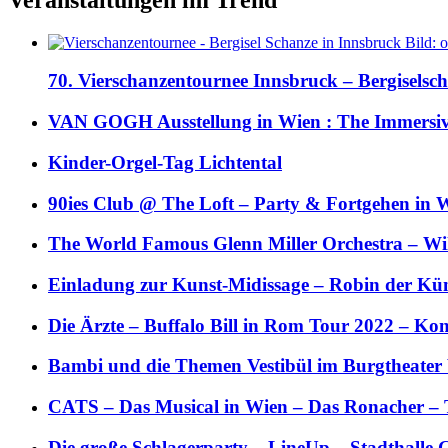
70. Vierschanzentournee Innsbruck – Bergiselsch
VAN GOGH Ausstellung in Wien : The Immersive
Kinder-Orgel-Tag Lichtental
90ies Club @ The Loft – Party & Fortgehen in W
The World Famous Glenn Miller Orchestra – Wil 
Einladung zur Kunst-Midissage – Robin der Kün
Die Ärzte – Buffalo Bill in Rom Tour 2022 – Kon
Bambi und die Themen Vestibül im Burgtheater
CATS – Das Musical in Wien – Das Ronacher – 
Die große Schlagerparty – LineUp – Stadthalle 