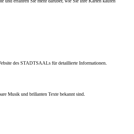
e und erfahren Sie mehr darüber, wie Sie Ihre Karten kaufen
 Website des STADTSAALs für detaillierte Informationen.
bare Musik und brillanten Texte bekannt sind.