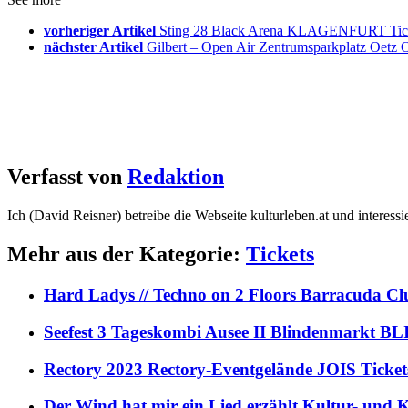
vorheriger Artikel
Sting 28 Black Arena KLAGENFURT Tick
nächster Artikel
Gilbert – Open Air Zentrumsparkplatz Oetz
Verfasst von
Redaktion
Ich (David Reisner) betreibe die Webseite kulturleben.at und interess
Mehr aus der Kategorie:
Tickets
Hard Ladys // Techno on 2 Floors Barracuda C
Seefest 3 Tageskombi Ausee II Blindenmarkt
Rectory 2023 Rectory-Eventgelände JOIS Ticket
Der Wind hat mir ein Lied erzählt Kultur- und