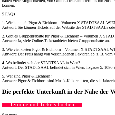
haben viele Möglichkeiten, von Online-Ticketanbietern bis hin zur 
können.
5 FAQs
1. Wie kann ich Pigor & Eichhorn – Volumen X STADTSAAL WIEN
Antwort: Sie können Tickets auf der Website des STADTSAALs oder 
2. Gibt es Gruppenrabatte für Pigor & Eichhorn – Volumen X ST
Antwort: Ja, viele Online-Ticketanbieter bieten Gruppenrabatte an.
3. Wie viel kosten Pigor & Eichhorn – Volumen X STADTSAAL WI
Antwort: Der Preis hängt von verschiedenen Faktoren ab, z. B. vom 
4. Wo befindet sich der STADTSAAL in Wien?
Antwort: Der STADTSAAL befindet sich in Wien, Itzgasse 5, 1080 
5. Wer sind Pigor & Eichhorn?
Antwort: Pigor & Eichhorn sind Musik-Kabarettisten, die seit Jahrzehn
Die perfekte Unterkunft in der Nähe der 
Termine und Tickets buchen
See more