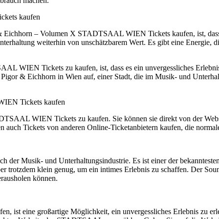
ebrauch machen.
ckets kaufen
or & Eichhorn – Volumen X STADTSAAL WIEN Tickets kaufen, ist, dass 
-Unterhaltung weiterhin von unschätzbarem Wert. Es gibt eine Energie,
 WIEN Tickets zu kaufen, ist, dass es ein unvergessliches Erlebnis is
 Pigor & Eichhorn in Wien auf, einer Stadt, die im Musik- und Unterhal
WIEN Tickets kaufen
DTSAAL WIEN Tickets zu kaufen. Sie können sie direkt von der Websi
en auch Tickets von anderen Online-Ticketanbietern kaufen, die normal
r Musik- und Unterhaltungsindustrie. Es ist einer der bekanntesten u
er trotzdem klein genug, um ein intimes Erlebnis zu schaffen. Der 
herausholen können.
 eine großartige Möglichkeit, ein unvergessliches Erlebnis zu erleb