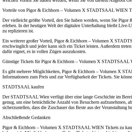
welchen Vorteil Sie haben werden, wenn Sie von diesem Angebot G
Vorteile von Pigor & Eichhorn – Volumen X STADTSAAL WIEN Ti
Der vielleicht größte Vorteil, den Sie haben werden, wenn Sie Pig
erleben. In der heutigen Welt der digitalen Unterhaltung bleibt Live
zu replizieren ist.
Ein weiterer großer Vorteil, Pigor & Eichhorn – Volumen X STADTSAAL
erschwinglich und jeder kann sich ein Ticket leisten. Außerdem treten
dafür eignet, es in vollen Zügen auszukosten.
Günstige Tickets für Pigor & Eichhorn – Volumen X STADTSAAL 
Es gibt mehrere Möglichkeiten, Pigor & Eichhorn – Volumen X STA
Informationen zum Preis und zur Verfügbarkeit der Tickets. Sie könn
STADTSAAL kaufen
Der STADTSAAL Wien verfügt über eine lange Geschichte im Bereich de
genug, um eine beträchtliche Anzahl von Besuchern aufzunehmen, ab
sicherzustellen, dass die Zuschauer das Beste aus der Veranstaltung 
Abschließende Gedanken
Pigor & Eichhorn – Volumen X STADTSAAL WIEN Tickets zu kaufen, ist