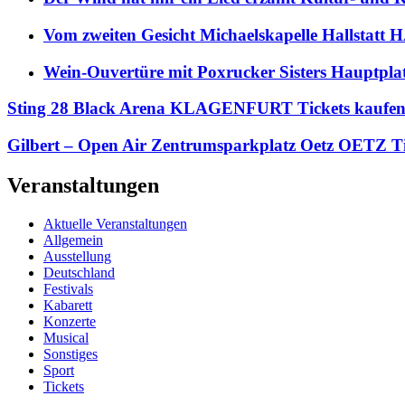
Vom zweiten Gesicht Michaelskapelle Hallstat
Wein-Ouvertüre mit Poxrucker Sisters Haupt
Sting 28 Black Arena KLAGENFURT Tickets kaufe
Gilbert – Open Air Zentrumsparkplatz Oetz OETZ Ti
Veranstaltungen
Aktuelle Veranstaltungen
Allgemein
Ausstellung
Deutschland
Festivals
Kabarett
Konzerte
Musical
Sonstiges
Sport
Tickets