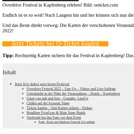
Overdrive Festival in Kapfenberg erleben! Bild: oeticket.com
Endlich ist es so weit! Nach Langem hin und her können sich nun die
Und das Beste direkt vorweg: Die Karten der verschobenen Veranstalt
2022!
Jetzt Tickets bei Ö-Ticket kaufen
Tipp:
Rechtzeitig Karten sichern für das Festival in Kapfenberg! Da
Inhalt
Jetzt live dabei sein beim Festival
Overdrive Festival 2022 – Line Up – Videos und Live Auftritte
Unterkünfte in der Nähe der Veranstaltung – Hotels – Kapfenberg
Gäste von nah und fern – Geniales LineUp
Chillen auf der Acoustic Stage
Tickets kaufen – Jetzt Karten sichern – Einlass
Headliner FrogLeap & Main Stage Bands
Vorfreude bei den Fans vor dem Event
Punk, Rock und Hardcore Festival live erleben