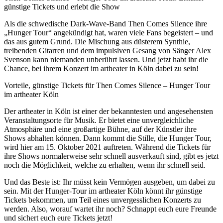
günstige Tickets und erlebt die Show
Als die schwedische Dark-Wave-Band Then Comes Silence ihre
„Hunger Tour“ angekündigt hat, waren viele Fans begeistert – und
das aus gutem Grund. Die Mischung aus düsterem Synthie,
treibenden Gitarren und dem impulsiven Gesang von Sänger Alex
Svenson kann niemanden unberührt lassen. Und jetzt habt ihr die
Chance, bei ihrem Konzert im artheater in Köln dabei zu sein!
Vorteile, günstige Tickets für Then Comes Silence – Hunger Tour
im artheater Köln
Der artheater in Köln ist einer der bekanntesten und angesehensten
Veranstaltungsorte für Musik. Er bietet eine unvergleichliche
Atmosphäre und eine großartige Bühne, auf der Künstler ihre
Shows abhalten können. Dann kommt die Stille, die Hunger Tour,
wird hier am 15. Oktober 2021 auftreten. Während die Tickets für
ihre Shows normalerweise sehr schnell ausverkauft sind, gibt es jetzt
noch die Möglichkeit, welche zu erhalten, wenn ihr schnell seid.
Und das Beste ist: Ihr müsst kein Vermögen ausgeben, um dabei zu
sein. Mit der Hunger-Tour im artheater Köln könnt ihr günstige
Tickets bekommen, um Teil eines unvergesslichen Konzerts zu
werden. Also, worauf wartet ihr noch? Schnappt euch eure Freunde
und sichert euch eure Tickets jetzt!