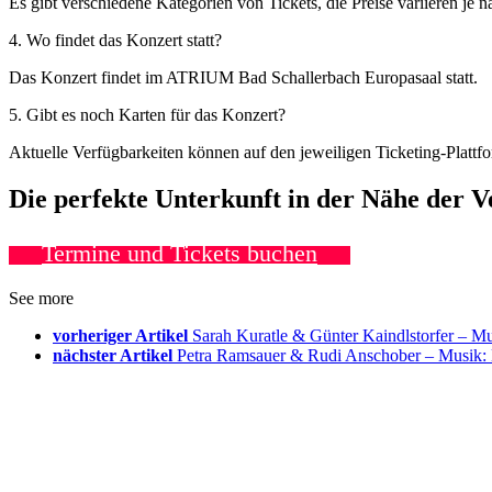
Es gibt verschiedene Kategorien von Tickets, die Preise variieren je na
4. Wo findet das Konzert statt?
Das Konzert findet im ATRIUM Bad Schallerbach Europasaal statt.
5. Gibt es noch Karten für das Konzert?
Aktuelle Verfügbarkeiten können auf den jeweiligen Ticketing-Plattf
Die perfekte Unterkunft in der Nähe der 
Termine und Tickets buchen
See more
vorheriger Artikel
Sarah Kuratle & Günter Kaindlstorfer 
nächster Artikel
Petra Ramsauer & Rudi Anschober – Musik