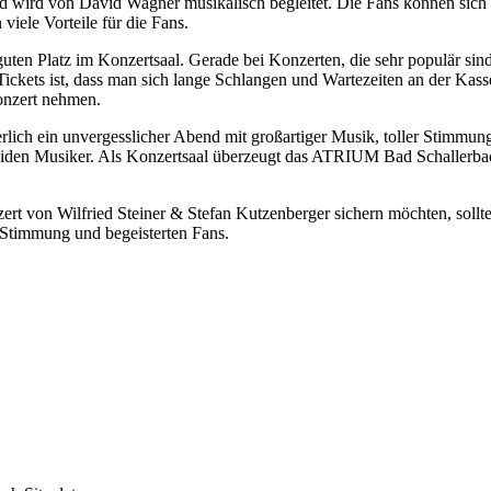
wird von David Wagner musikalisch begleitet. Die Fans können sich auf
viele Vorteile für die Fans.
n guten Platz im Konzertsaal. Gerade bei Konzerten, die sehr populär sin
 Tickets ist, dass man sich lange Schlangen und Wartezeiten an der Kas
onzert nehmen.
herlich ein unvergesslicher Abend mit großartiger Musik, toller Stim
 beiden Musiker. Als Konzertsaal überzeugt das ATRIUM Bad Schallerba
zert von Wilfried Steiner & Stefan Kutzenberger sichern möchten, sollt
r Stimmung und begeisterten Fans.