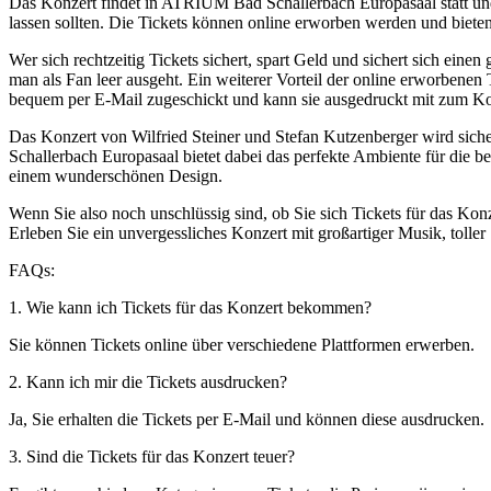
Das Konzert findet in ATRIUM Bad Schallerbach Europasaal statt und 
lassen sollten. Die Tickets können online erworben werden und bieten 
Wer sich rechtzeitig Tickets sichert, spart Geld und sichert sich eine
man als Fan leer ausgeht. Ein weiterer Vorteil der online erworbenen
bequem per E-Mail zugeschickt und kann sie ausgedruckt mit zum K
Das Konzert von Wilfried Steiner und Stefan Kutzenberger wird sic
Schallerbach Europasaal bietet dabei das perfekte Ambiente für die
einem wunderschönen Design.
Wenn Sie also noch unschlüssig sind, ob Sie sich Tickets für das Kon
Erleben Sie ein unvergessliches Konzert mit großartiger Musik, tolle
FAQs:
1. Wie kann ich Tickets für das Konzert bekommen?
Sie können Tickets online über verschiedene Plattformen erwerben.
2. Kann ich mir die Tickets ausdrucken?
Ja, Sie erhalten die Tickets per E-Mail und können diese ausdrucken.
3. Sind die Tickets für das Konzert teuer?